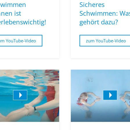
hwimmen
Sicheres
nen ist
Schwimmen: Wa
rlebenswichtig!
gehört dazu?
um YouTube-Video
zum YouTube-Video