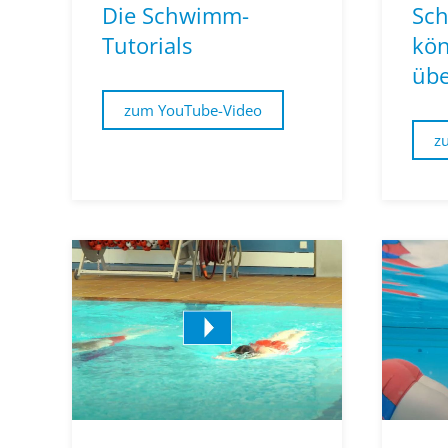
Die Schwimm-
Sc
Tutorials
kön
übe
zum YouTube-Video
z