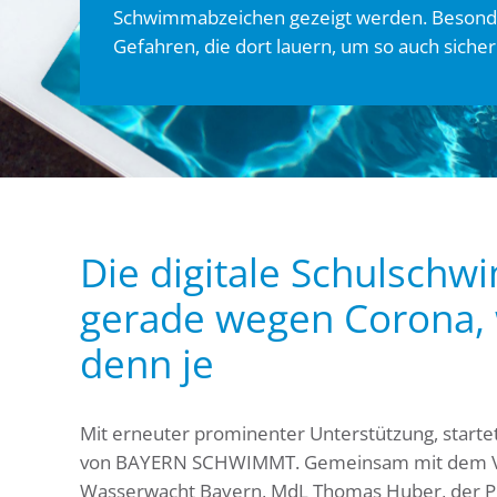
Schwimmabzeichen gezeigt werden. Besonde
Gefahren, die dort lauern, um so auch sich
Die digitale Schulsch
gerade wegen Corona, 
denn je
Mit erneuter prominenter Unterstützung, startet
von BAYERN SCHWIMMT. Gemeinsam mit dem V
Wasserwacht Bayern, MdL Thomas Huber, der Pr