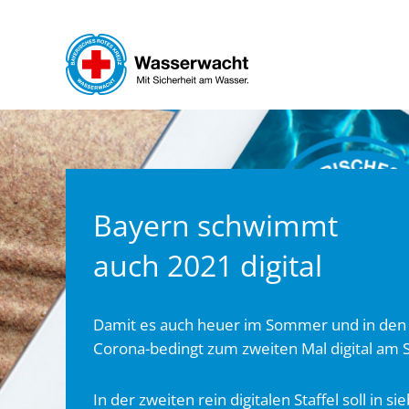
Zum Hauptinhalt springen
Bayern schwimmt
auch 2021 digital
Damit es auch heuer im Sommer und in den
Corona-bedingt zum zweiten Mal digital am S
In der zweiten rein digitalen Staffel soll i