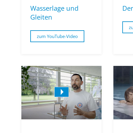
Wasserlage und
Der
Gleiten
z
zum YouTube-Video