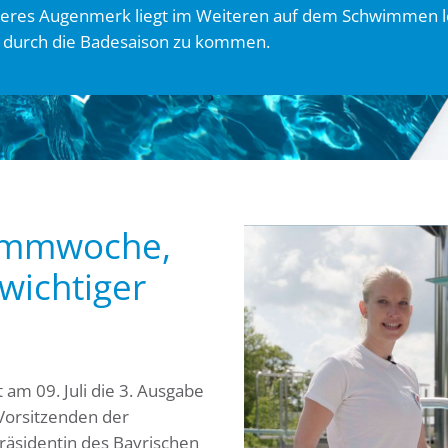
res Augenmerk liegt im Weiteren auf dem Schwimmen le
er durch die Badesaison zu kommen.
wimmwoche,
wichtiger
 am 09. Juli die 3. Ausgabe
orsitzenden der
äsidentin des Bayrischen